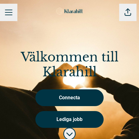
Dela 
KARRIÄRMENY
Välkommen till
Klarahill
Connecta
Lediga jobb
Skrolla för mer innehåll