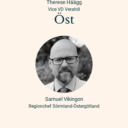
Therese Häägg
Vice VD Verahill
Öst
Samuel Vikingon
Regionchef Sörmland-Östergötland