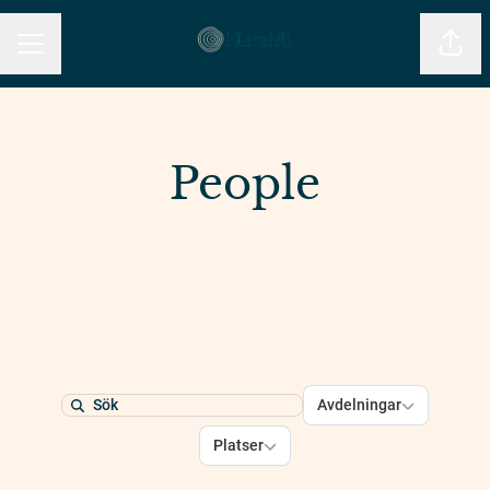
Dela 
KARRIÄRMENY
People
Avdelningar
Avdelningar
Search
Platser
Platser