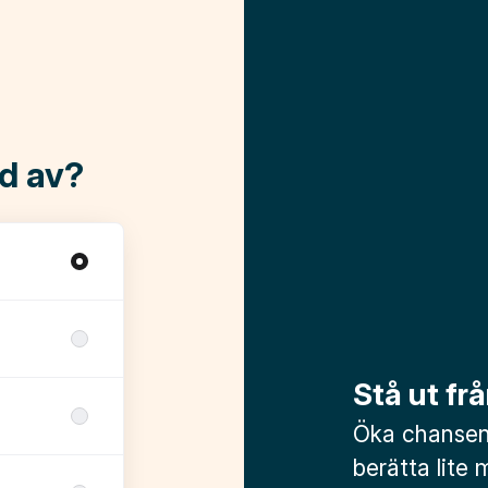
ad av?
Stå ut f
Öka chansen 
berätta lite 