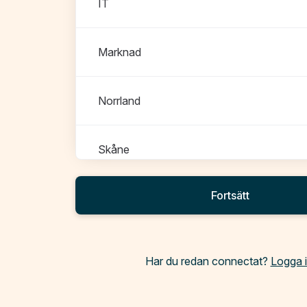
IT
Marknad
Norrland
Skåne
Fortsätt
Småland
Stockholm
Har du redan connectat?
Logga 
Uppsala